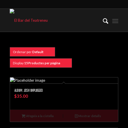
Ordenar per
Default
Display
15 Productes per pàgina
Album: Josh Unplugged
$
35.00
Afegeix a la cistella
Mostrar detalls