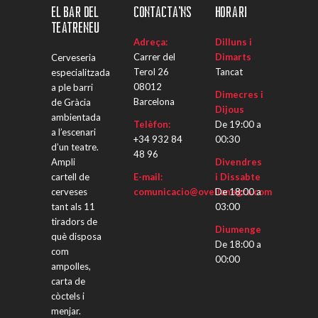
El Bar del
Contacta’ns
Horari
Teatreneu
Adreça:
Dilluns i
Carrer del
Dimarts
Cerveseria
Terol 26
Tancat
especialitzada
08012
a ple barri
Dimecres i
Barcelona
de Gràcia
Dijous
ambientada
Telèfon:
De 19:00 a
a l’escenari
+34 932 84
00:30
d’un teatre.
48 96
Ampli
Divendres
cartell de
E-mail:
i Dissabte
cerveses
comunicacio@ovellanegra.com
De 18:00 a
tant als 11
03:00
tiradors de
Diumenge
què disposa
De 18:00 a
com
00:00
ampolles,
carta de
còctels i
menjar.