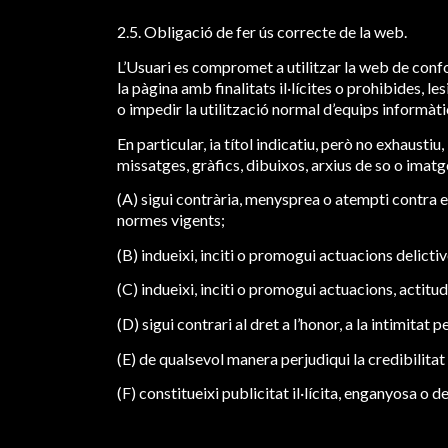
2.5. Obligació de fer ús correcte de la web.
L’Usuari es compromet a utilitzar la web de confor
la pàgina amb finalitats il·lícites o prohibides, l
o impedir la utilització normal d’equips informà
En particular, ia títol indicatiu, però no exhaust
missatges, gràfics, dibuixos, arxius de so o imatg
(A) sigui contrària, menysprea o atempti contra e
normes vigents;
(B) indueixi, inciti o promogui actuacions delictive
(C) indueixi, inciti o promogui actuacions, actitu
(D) sigui contrari al dret a l’honor, a la intimitat
(E) de qualsevol manera perjudiqui la credibilitat 
(F) constitueixi publicitat il·lícita, enganyosa o de