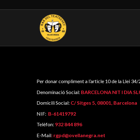
Per donar compliment a l’article 10 de la Llei 34
Denominació Social:
BARCELONA NIT I DIA SL
Domicili Social:
C
/ Sitges 5, 08001, Barcelona
NIF:
B-61419792
Telèfon:
932 844 896
E-Mail
: rgpd@ovellanegra.net