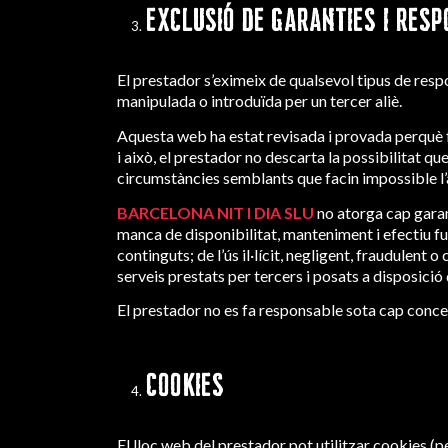
EXCLUSIÓ DE GARANTIES I RESP
El prestador s’eximeix de qualsevol tipus de res
manipulada o introduïda per un tercer aliè.
Aquesta web ha estat revisada i provada perquè fu
i això, el prestador no descarta la possibilitat q
circumstàncies semblants que facin impossible l’
BARCELONA NIT I DIA SLU
no atorga cap garant
manca de disponibilitat, manteniment i efectiu fu
continguts; de l’ús il·lícit, negligent, fraudulent o 
serveis prestats per tercers i posats a disposició 
El prestador no es fa responsable sota cap concep
COOKIES
El lloc web del prestador pot utilitzar cookies (p