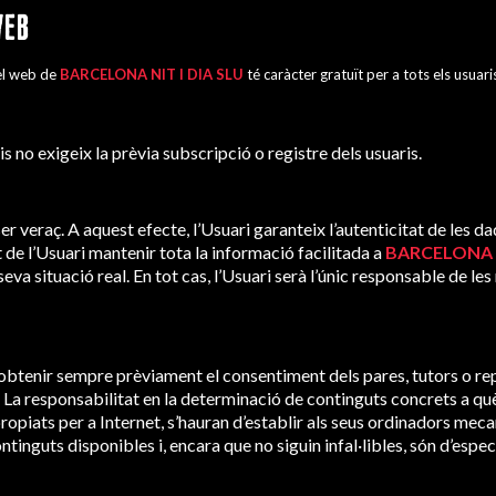
WEB
del web de
BARCELONA NIT I DIA SLU
té caràcter gratuït per a tots els usuari
 no exigeix ​​la prèvia subscripció o registre dels usuaris.
 ser veraç. A aquest efecte, l’Usuari garanteix l’autenticitat de les 
 de l’Usuari mantenir tota la informació facilitada a
BARCELONA N
a situació real. En tot cas, l’Usuari serà l’únic responsable de les
dobtenir sempre prèviament el consentiment dels pares, tutors o re
c. La responsabilitat en la determinació de continguts concrets a q
ropiats per a Internet, s’hauran d’establir als seus ordinadors mec
ntinguts disponibles i, encara que no siguin infal·libles, són d’especi