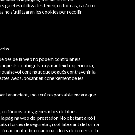
 galetes utilitzades tenen, en tot cas, caràcter
s no s’utilitzaran les cookies per recollir
 webs.
s que des de la web no podem controlar els
aquests continguts, ni garanteix l’experiència,
de qualsevol contingut que pogués contravenir la
aquestes webs, posant en coneixement de les
per l’anunciant, i no serà responsable encara que
, en fòrums, xats, generadors de blocs,
 la pàgina web del prestador. No obstant això i
tats i forces de seguretat, i col·laborant de forma
ió nacional, o internacional, drets de tercers o la