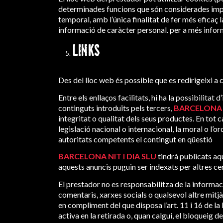
determinades funcions que són considerades impres
temporal, amb l’única finalitat de fer més eficaç l
informació de caràcter personal. per a més infor
LINKS
Des del lloc web és possible que es redirigeixi a c
Entre els enllaços facilitats, hi ha la possibilita
continguts introduïts pels tercers,
BARCELONA N
integritat o qualitat dels seus productes. En tot
legislació nacional o internacional, la moral o l’
autoritats competents el contingut en qüestió
BARCELONA NIT I DIA SLU
tindrà publicats aqu
aquests anuncis puguin ser indexats per altres c
El prestador no es responsabilitza de la informac
comentaris, xarxes socials o qualsevol altre mit
en compliment del que disposa l’art. 11 i 16 de la 
activa en la retirada o, quan calgui, el bloqueig d