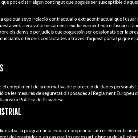
ri que pot existir algun contingut que pogués ser susceptible d’aques
.
a que qualsevol relació contractual o extracontractual que l’usuari 
esta web, serà vàlid únicament i exclusivament entre l’usuari i l’an
obre els danys o perjudicis que poguessin ser ocasionats per la pres
s anunciants o tercers contactades a través d’aquest portal ja que e
S
l compliment de la normativa de protecció de dades personals i g
ió de les mesures de seguretat disposades al Reglament Europeu d
 la nostra
Política de Privadesa.
USTRIAL
o limitatiu: la programació, edició, compilació i altres elements nec
etat del prestador o, en cas que fos necessari, disposa de la llicènc