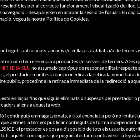
cindibles per al correcte funcionament i visualització del lloc. Les
a navegació, i desapareixen en acabar la sessió de l’usuari. En cap ca
mació, vegeu la nostra
Política de Cookies.
ontinguts patrocinats, anuncis i/o enllaços d’afiliats i/o de tercers
t d’informar o fer referència a productes i/o serveis de tercers. Atè
IT I DIA SLU
no assumeix cap tipus de responsabilitat respecte a 
 cas, el prestador manifesta que procedirà a la retirada immediata 
ordre públic, procedint a la retirada immediata de la redirecció a 
ests enllaços fins que siguin eliminats o suspesos pel prestador o 
ercadors aliens a aquesta web.
ió i continguts emmagatzemats, a títol enunciatiu però no limitatiu
jà que permeti a tercers publicar continguts de forma independent a
LSSICE, el prestador es posa a disposició de tots els usuaris, autori
e tots aquells continguts que puguin afectar o contravenir la legislac