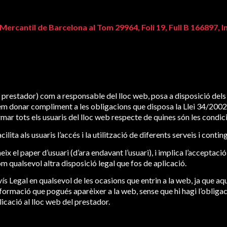
 Mercantil de Barcelona al Tom 29964, Foli 19, Full B 166897, I
 prestador) com a responsable del lloc web, posa a disposició dels 
m donar compliment a les obligacions que disposa la Llei 34/2002, d
mar tots els usuaris del lloc web respecte de quines són les condic
cilita als usuaris l’accés i la utilització de diferents serveis i cont
el paper d’usuari (d’ara endavant l’usuari), i implica l’acceptació 
om qualsevol altra disposició legal que fos de aplicació.
ís Legal en qualsevol de les ocasions que entrin a la web, ja que aq
informació que pogués aparèixer a la web, sense que hi hagi l’oblig
licació al lloc web del prestador.