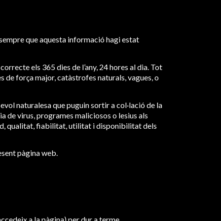
, sempre que aquesta informació hagi estat
rrecte els 365 dies de l’any, 24 hores al dia. Tot
s de força major, catàstrofes naturals, vagues, o
evol naturalesa que puguin sortir a col·lació de la
ia de virus, programes maliciosos o lesius als
 qualitat, fiabilitat, utilitat i disponibilitat dels
resent pàgina web.
 accedeix a la pàgina) per dur a terme