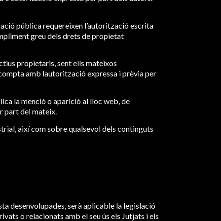
cació pública requereixen l’autorització escrita
ompliment greu dels drets de propietat
ctius propietaris, sent ells mateixos
 compta amb lautorització expressa i prèvia per
plica la menció o aparició al lloc web, de
r part del mateix.
trial, així com sobre qualsevol dels continguts
ta desenvolupades, serà aplicable la legislació
vats o relacionats amb el seu ús els Jutjats i els