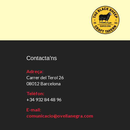
Contacta’ns
Adreça:
Carrer del Terol 26
08012 Barcelona
Telèfon:
+34 932 84 48 96
E-mail:
comunicacio@ovellanegra.com